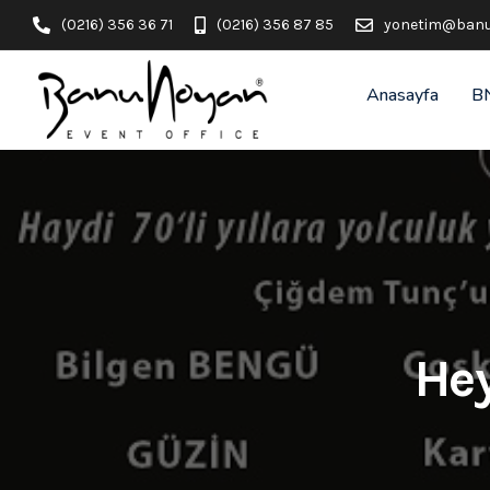
(0216) 356 36 71
(0216) 356 87 85
yonetim@banu
Anasayfa
B
Hey