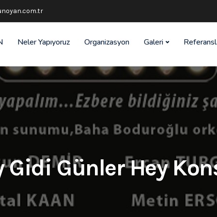
noyan.com.tr
N
Neler Yapıyoruz
Organizasyon
Galeri
Referansl
 Gidi Günler Hey Kon