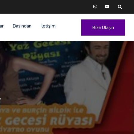
ar
Basından
İletişim
Bize Ulaşın
i