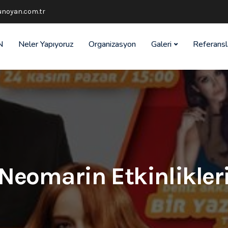
noyan.com.tr
N
Neler Yapıyoruz
Organizasyon
Galeri
Referansl
Neomarin Etkinlikler