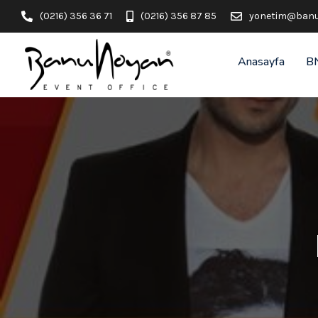
(0216) 356 36 71
(0216) 356 87 85
yonetim@banu
Anasayfa
B