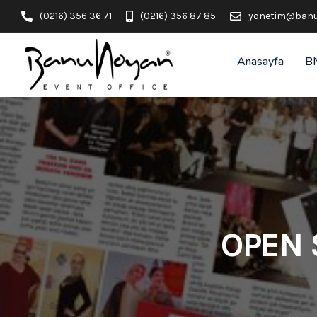
(0216) 356 36 71
(0216) 356 87 85
yonetim@banu
Anasayfa
B
OPEN 