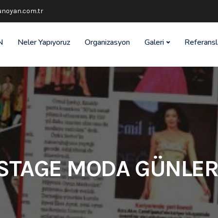
noyan.com.tr
N
Neler Yapıyoruz
Organizasyon
Galeri
Referansl
STAGE MODA GÜNLER