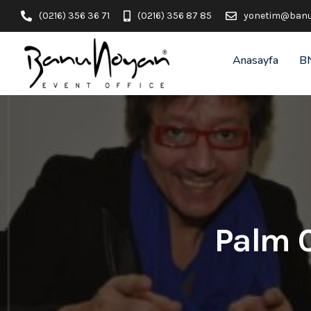
(0216) 356 36 71
(0216) 356 87 85
yonetim@banu
Anasayfa
B
Palm C