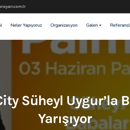
noyan.com.tr
N
Neler Yapıyoruz
Organizasyon
Galeri
Referansl
ity Süheyl Uygur’la 
Yarışıyor